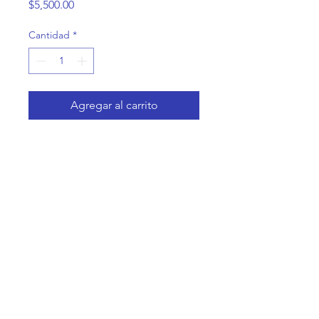
Precio
$5,500.00
Cantidad
*
Agregar al carrito
Casa Coneja
Contacto@CasaConeja.com
Telefono y
WA
+52 55 6357 5862
Av. coyoacan 1243, Col. Del Valle, CDMX