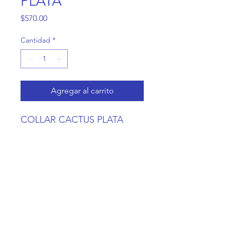
PLATA
Precio
$570.00
Cantidad
*
Agregar al carrito
COLLAR CACTUS PLATA
Casa Coneja
Contacto@CasaConeja.com
Telefono y
WA
+52 55 6357 5862
Av. coyoacan 1243, Col. Del Valle, CDMX