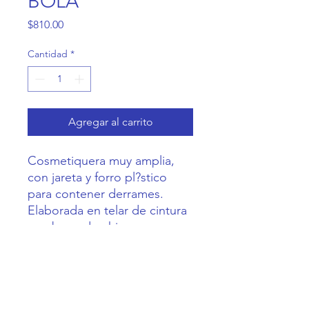
BOLA
Precio
$810.00
Cantidad
*
Agregar al carrito
Cosmetiquera muy amplia, 
con jareta y forro pl?stico 
para contener derrames. 
Elaborada en telar de cintura 
con brocado chiapaneco
Casa Coneja