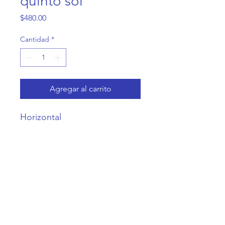
quinto sol
Precio
$480.00
Cantidad
*
Agregar al carrito
Horizontal
Casa Coneja
Contacto@CasaConeja.com
Telefono y
WA
+52 55 6357 5862
Av. coyoacan 1243, Col. Del Valle, CDMX