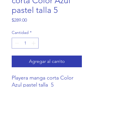
corta Color Azul
pastel talla 5
Precio
$289.00
Cantidad
*
Agregar al carrito
Playera manga corta Color  
Azul pastel talla  5
Casa Coneja
Contacto@CasaConeja.com