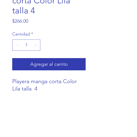
corta Color Lila
talla 4
Precio
$266.00
Cantidad
*
Agregar al carrito
Playera manga corta Color  
Lila talla  4
Casa Coneja
Contacto@CasaConeja.com