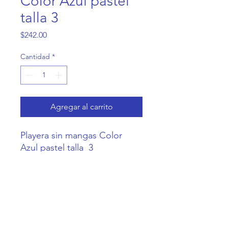
Color Azul pastel
talla 3
Precio
$242.00
Cantidad
*
Agregar al carrito
Playera sin mangas Color  
Azul pastel talla  3
Casa Coneja
Contacto@CasaConeja.com