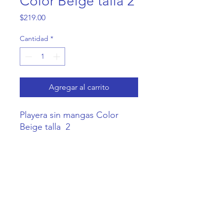
Color Beige talla 2
Precio
$219.00
Cantidad
*
Agregar al carrito
Playera sin mangas Color  
Beige talla  2
Casa Coneja
Contacto@CasaConeja.com
Telefono y
WA
+52 55 6357 5862