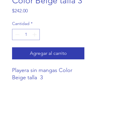
Color Beige talla 3
Precio
$242.00
Cantidad
*
Agregar al carrito
Playera sin mangas Color  
Beige talla  3
Casa Coneja
Contacto@CasaConeja.com
Telefono y
WA
+52 55 6357 5862