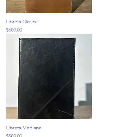
Libreta Clasica
Precio
$680.00
Libreta Mediana
Precio
$580.00