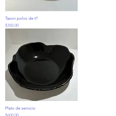
Tazon polvo de t?
Precio
$350.00
Plato de servicio
Precio
$600.00