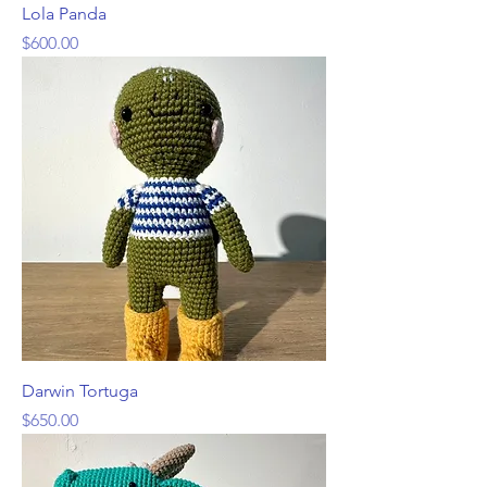
Lola Panda
Precio
$600.00
Darwin Tortuga
Precio
$650.00