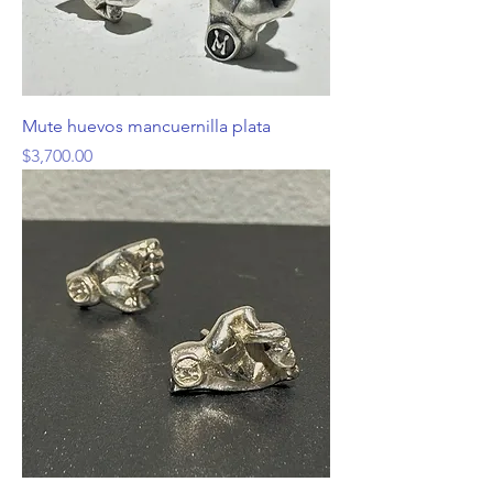
Mute huevos mancuernilla plata
Precio
$3,700.00