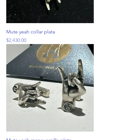
Mute yeah collar plata
Precio
$2,430.00