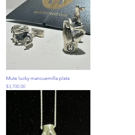
Mute lucky mancuernilla plata
Precio
$3,700.00