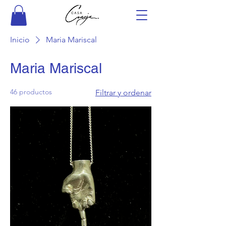
Inicio
Maria Mariscal
Maria Mariscal
46 productos
Filtrar y ordenar