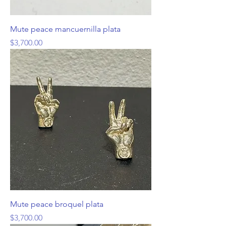
Mute peace mancuernilla plata
Precio
$3,700.00
Mute peace broquel plata
Precio
$3,700.00